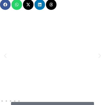
MENSAGEM EM VÍDEO
Hacked by CoupDeGrace