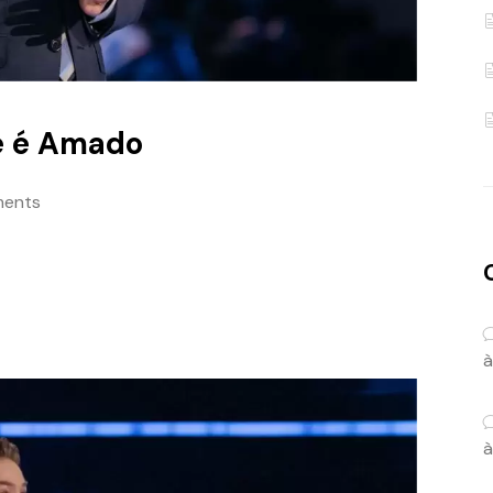
ê é Amado
ents
à
à