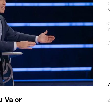
V
P
 Valor