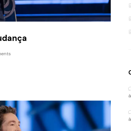
Mudança
ents
à
à