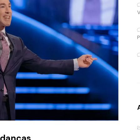
V
P
udanças