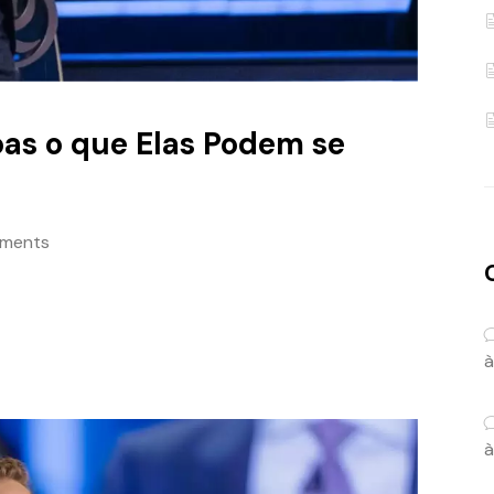
oas o que Elas Podem se
ments
à
à